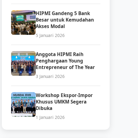
HIPMI Gandeng 5 Bank
Besar untuk Kemudahan
Akses Modal
5 Januari 2026
Anggota HIPMI Raih
Penghargaan Young
Entrepreneur of The Year
3 Januari 2026
Workshop Ekspor-Impor
Khusus UMKM Segera
Dibuka
1 Januari 2026