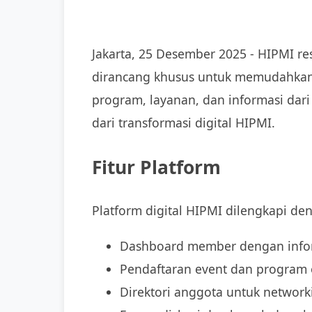
Jakarta, 25 Desember 2025 - HIPMI re
dirancang khusus untuk memudahkan
program, layanan, dan informasi dari
dari transformasi digital HIPMI.
Fitur Platform
Platform digital HIPMI dilengkapi den
Dashboard member dengan info
Pendaftaran event dan program 
Direktori anggota untuk network